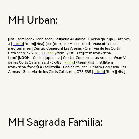
MH Urban:
[list][item icon="icon-food"]
Pulpería A'Gudiña
- Cocina gallega | Entença,
3 |
+ info
[/item][/list] [list][item icon="icon-food"]
Mussol
- Cocina
mediterránea | Centro Comercial Las Arenas - Gran Via de les Corts
Catalanes, 373-385 |
+ info
[/item][/list] [list][item icon="icon-
food"]
UDON
- Cocina japonesa | Centro Comercial Las Arenas - Gran Via
de les Corts Catalanes, 373-385 |
+ info
[/item][/list] [list][item
icon="icon-food"]
La Tagliatella
- Cocina italiana | Centro Comercial Las
Arenas - Gran Via de les Corts Catalanes, 373-385 |
+ info
[/item][/list]
MH Sagrada Familia: