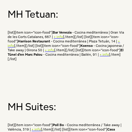
MH Tetuan:
[list][item icon="icon-food"]
Bar Venezia
- Cocina mediterránea | Gran Via
de les Corts Catalanes, 667 |
+ info
[/item][/list] [list][item icon="icon-
food"]
Harrison Restaurant
- Cocina mediterránea | Plaza Tetuán, 14 |
+
info
[/item][/list] [list][item icon="icon-food"]
Koenso
- Cocina japonesa /
Take away | Girona 50 |
+ info
[/item][/list] [list][item icon="icon-food"]
El
Túnel d'en Marc Palou
- Cocina mediterránea | Bailén, 91 |
+ info
[/item]
[/list]
MH Suites:
[list][item icon="icon-food"]
Poll Bo
- Cocina mediterránea / Take away |
València, 319 |
+ info
[/item][/list] [list][item icon="icon-food"]
Casa