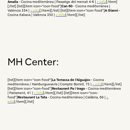
Amalia
- Cocina mediterránea | Passatge del mercat 4-6 |
+ info
[/item]
[/list] [list][item icon="icon-food"]
Can 60
- Cocina mediterránea |
València 334 |
+ info
[/item][/list] [list][item icon="icon-food"]
A Gianni
-
Cocina italiana | València 350 |
+ info
[/item][/list]
MH Center:
[list][item icon="icon-food"]
La Terrassa de l'Aiguajoc
- Cocina
mediterránea / Hamburguesería | Compte Borrell, 75 |
+ info
[/item][/list]
[list][item icon="icon-food"]
Restaurant Pa i trago
- Cocina mediterránea
| Parlament, 41 |
+ info
[/item][/list] [list][item icon="icon-
food"]
Restaurant La Tata
- Cocina mediterránea | Calàbria, 69 |
+
info
[/item][/list]