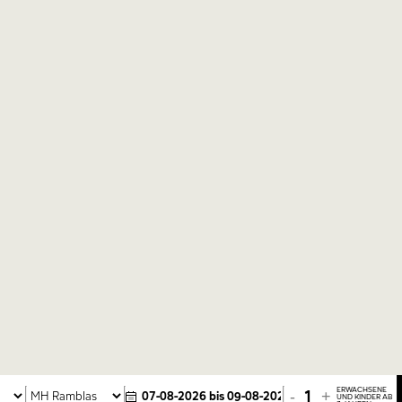
ERWACHSENE
-
+
UND KINDER AB