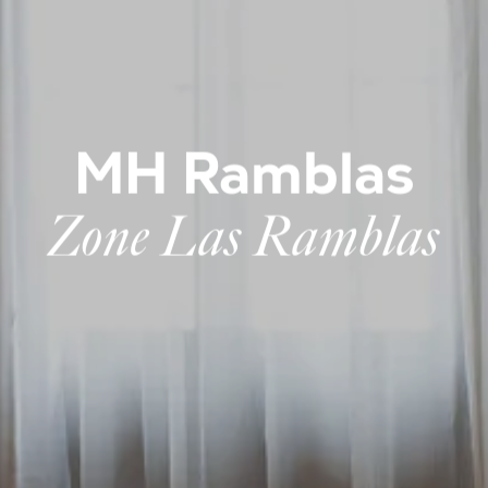
MH Ramblas
Zone Las Ramblas