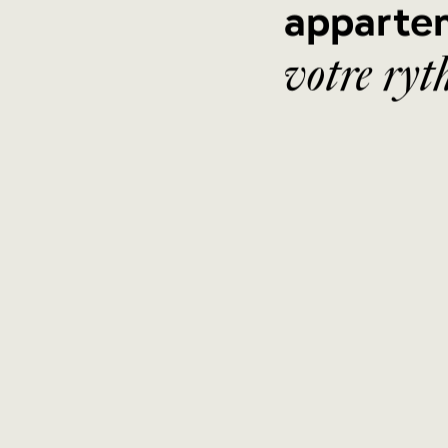
apparte
votre ry