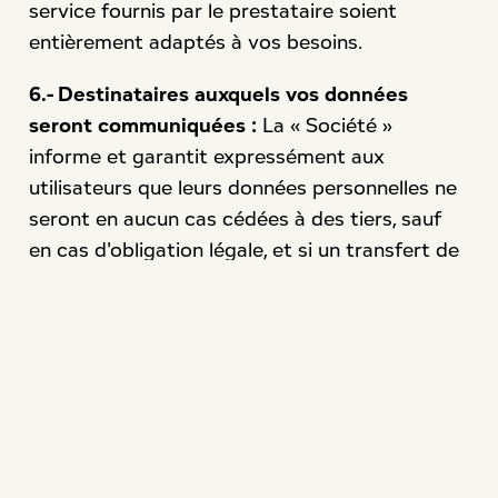
service fournis par le prestataire soient
entièrement adaptés à vos besoins.
6.- Destinataires auxquels vos données
seront communiquées :
La « Société »
informe et garantit expressément aux
utilisateurs que leurs données personnelles ne
seront en aucun cas cédées à des tiers, sauf
en cas d'obligation légale, et si un transfert de
données personnelles devait avoir lieu, le
consentement préalable, éclairé et sans
équivoque des utilisateurs serait demandé.
7.- Données relatives aux mineurs :
Si vous
êtes un utilisateur mineur, vous devez obtenir
le consentement préalable de vos parents ou
tuteurs avant de procéder à l'inclusion de vos